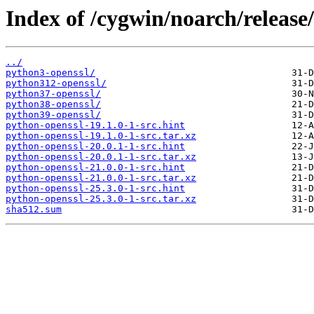
Index of /cygwin/noarch/release
../
python3-openssl/
python312-openssl/
python37-openssl/
python38-openssl/
python39-openssl/
python-openssl-19.1.0-1-src.hint
python-openssl-19.1.0-1-src.tar.xz
python-openssl-20.0.1-1-src.hint
python-openssl-20.0.1-1-src.tar.xz
python-openssl-21.0.0-1-src.hint
python-openssl-21.0.0-1-src.tar.xz
python-openssl-25.3.0-1-src.hint
python-openssl-25.3.0-1-src.tar.xz
sha512.sum