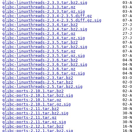
glibc-linuxthreads-2.3.3.tar.bz2.sig
glibc-linuxthreads-2.3.3.tar.gz
glibc-linuxthreads-2.3.3.tar.gz.sig
glibc-linuxthreads-2.3.4-2.3.5.diff.gz
glibc-linuxthreads-2.3.4-2.3.5.diff.gz.sig
glibc-linuxthreads-2.3.4.tar.bz2
glibc-linuxthreads-2.3.4.tar.bz2.sig
glibc-linuxthreads-2.3.4.tar.gz
glibc-linuxthreads-2.3.4.tar.gz.sig
glibc-linuxthreads-2.3.5.tar.bz2
glibc-linuxthreads-2.3.5.tar.bz2.sig
glibc-linuxthreads-2.3.5.tar.gz
glibc-linuxthreads-2.3.5.tar.gz.sig
glibc-linuxthreads-2.3.6.tar.bz2
glibc-linuxthreads-2.3.6.tar.bz2.sig
glibc-linuxthreads-2.3.6.tar.gz
glibc-linuxthreads-2.3.6.tar.gz.sig
glibc-linuxthreads-2.3.tar.bz2
glibc-linuxthreads-2.5.tar.bz2
glibc-linuxthreads-2.5.tar.bz2.sig
glibc-ports-2.10.1.tar.bz2
glibc-ports-2.10.1.tar.bz2.sig
glibc-ports-2.10.1.tar.gz
glibc-ports-2.10.1.tar.gz.sig
glibc-ports-2.11.tar.bz2
glibc-ports-2.11.tar.bz2.sig
glibc-ports-2.11.tar.gz
glibc-ports-2.11.tar.gz.sig
glibc-ports-2.12.1.tar.bz2
glibc-ports-2.12.1.tar.bz2.sig