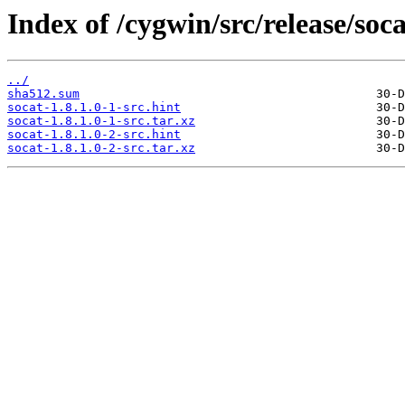
Index of /cygwin/src/release/soca
../
sha512.sum
socat-1.8.1.0-1-src.hint
socat-1.8.1.0-1-src.tar.xz
socat-1.8.1.0-2-src.hint
socat-1.8.1.0-2-src.tar.xz