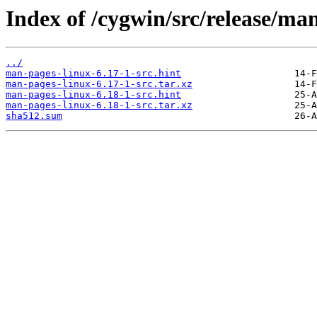
Index of /cygwin/src/release/ma
../
man-pages-linux-6.17-1-src.hint
man-pages-linux-6.17-1-src.tar.xz
man-pages-linux-6.18-1-src.hint
man-pages-linux-6.18-1-src.tar.xz
sha512.sum