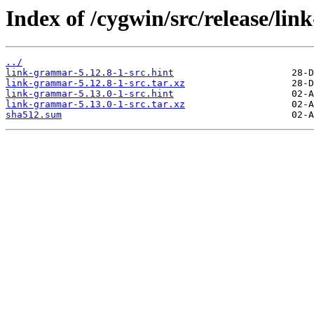
Index of /cygwin/src/release/li
../
link-grammar-5.12.8-1-src.hint
link-grammar-5.12.8-1-src.tar.xz
link-grammar-5.13.0-1-src.hint
link-grammar-5.13.0-1-src.tar.xz
sha512.sum