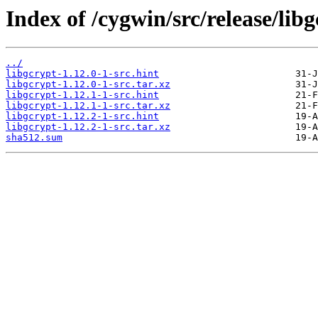
Index of /cygwin/src/release/libg
../
libgcrypt-1.12.0-1-src.hint
libgcrypt-1.12.0-1-src.tar.xz
libgcrypt-1.12.1-1-src.hint
libgcrypt-1.12.1-1-src.tar.xz
libgcrypt-1.12.2-1-src.hint
libgcrypt-1.12.2-1-src.tar.xz
sha512.sum