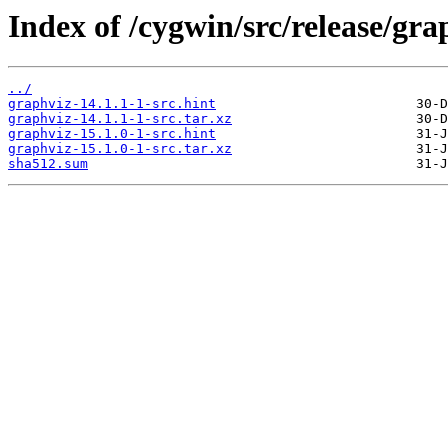
Index of /cygwin/src/release/gra
../
graphviz-14.1.1-1-src.hint
graphviz-14.1.1-1-src.tar.xz
graphviz-15.1.0-1-src.hint
graphviz-15.1.0-1-src.tar.xz
sha512.sum