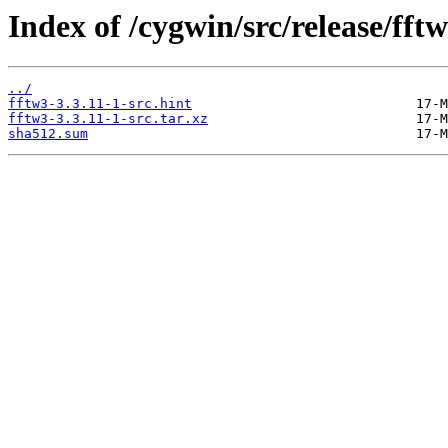
Index of /cygwin/src/release/fftw
../
fftw3-3.3.11-1-src.hint
fftw3-3.3.11-1-src.tar.xz
sha512.sum