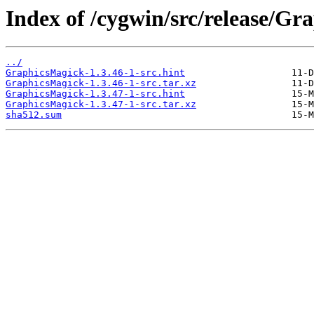
Index of /cygwin/src/release/Gr
../
GraphicsMagick-1.3.46-1-src.hint
GraphicsMagick-1.3.46-1-src.tar.xz
GraphicsMagick-1.3.47-1-src.hint
GraphicsMagick-1.3.47-1-src.tar.xz
sha512.sum