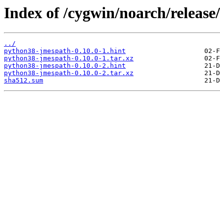
Index of /cygwin/noarch/releas
../
python38-jmespath-0.10.0-1.hint
python38-jmespath-0.10.0-1.tar.xz
python38-jmespath-0.10.0-2.hint
python38-jmespath-0.10.0-2.tar.xz
sha512.sum