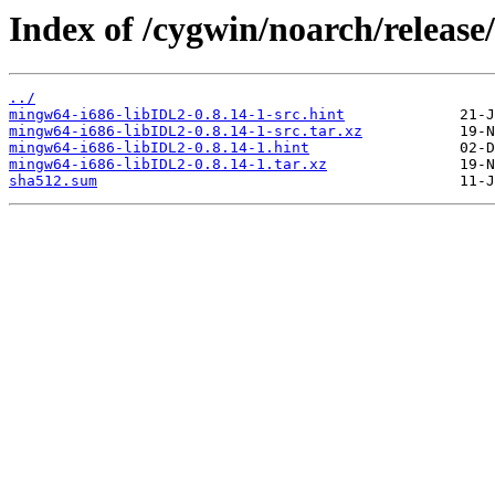
Index of /cygwin/noarch/releas
../
mingw64-i686-libIDL2-0.8.14-1-src.hint
mingw64-i686-libIDL2-0.8.14-1-src.tar.xz
mingw64-i686-libIDL2-0.8.14-1.hint
mingw64-i686-libIDL2-0.8.14-1.tar.xz
sha512.sum